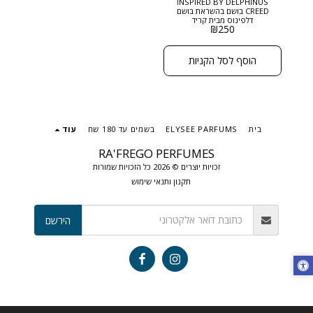
INSPIRED BY DELPHINUS
CREED בושם בהשראת בושם
דלפינוס מבית קריד
₪
250
DOLPHIN הוא בושם עשיר,
מסתורי ומתוחכם, שמשלב בין
תווים מתובלים, פרחוניים
ובסיס עמוק וחושני ניחוח
הוסף לסל הקניות
שנוכחותו מורגשת ומככבת
בכל חדר. גודל: 50 מ"ל בריכוז :
EXTRACT DE PARFUM
בית
ELYSEE PARFUMS
בשמים עד 180 שח
עוד
RA'FREGO PERFUMES
זכויות יוצרים © 2026 כל הזכויות שמורות
תקנון ותנאי שימוש
הירשם