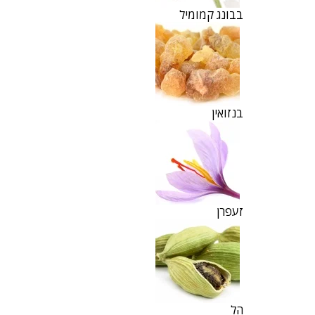
בבונג קמומיל
בנזואין
זעפרן
הל