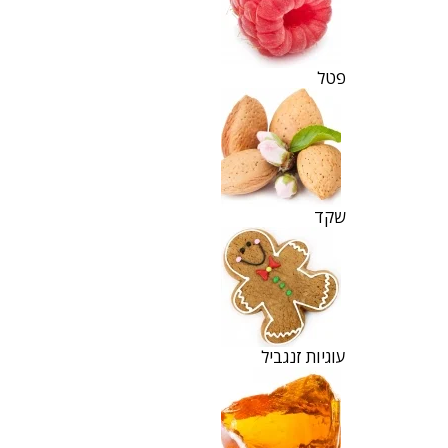
פטל
שקד
עוגיות זנגביל