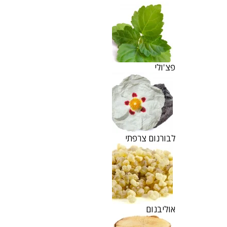
פצ'ולי
לבורנום צרפתי
אוליבנום