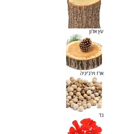
עץ אלון
ארז וירג'יניה
גד