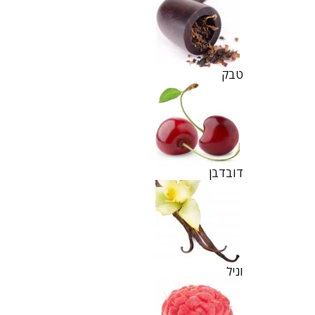
טבק
דובדבן
וניל