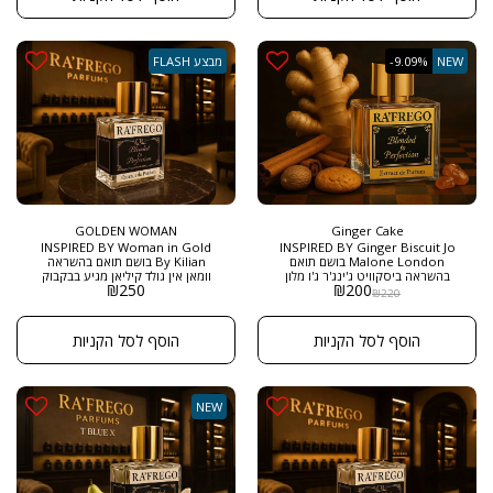
בין מתיקות פרחונית וניחוח תבלינים
,ניחוח המשלב את מי מלח ומרווה
מעודן, ומעניק חווית ריח רגועה
בניחוח הדרי רענן
ומנחמת. בחירה מושלמת למי שאוהב
ניחוחות מתובלים ופרחוניים בעלי
נוכחות רכה וחמימה, ומחפש ניחוח
NEW
-9.09%
מבצע FLASH
שניתן ללבוש לאורך כל היום. הבושם
מתאים במיוחד לאירועים לא
פורמליים או לימים שבהם רוצים
לשדר רוך ותחושת נוחות. מגיע
בבקבוק היוקרתי של הבית רפריגו ,
בגודל חדש של 50 מ"ל ובריכוז
EXTRACT DE PARFUM
GOLDEN WOMAN
Ginger Cake
INSPIRED BY Woman in Gold
INSPIRED BY Ginger Biscuit Jo
Malone London בושם תואם
By Kilian בושם תואם בהשראה
בהשראה ביסקוויט ג'ינג'ר ג'ו מלון
וומאן אין גולד קיליאן מגיע בבקבוק
₪
250
₪
200
הוא לא רק בושם – זו תחושת חמימות
היוקרתי של הבית רפריגו , בגודל
₪
220
עוטפת ונוסטלגית בבקבוק. מושלם
חדש של 50 מ"ל ובריכוז EXTRACT
למי שרוצה להריח מתוק, מתוחכם
DE PARFUM ניחוח וונילי וורדי
ומזמין כאחד. כל התזה מרגישה כמו
בשילוב פרי הדר , ותווי עיציים שונים .
הוסף לסל הקניות
הוסף לסל הקניות
חיבוק חמים ביום חורפי. גודל: 50 מ"ל
הבושם נחשב כבושם מתקתק מאוד
בריכוז : EXTRACT DE PARFUM
מיוחד .
NEW