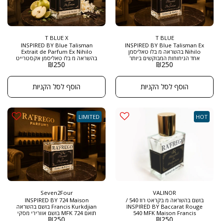
T BLUE X
T BLUE
INSPIRED BY Blue Talisman
INSPIRED BY Blue Talisman Ex
Nihilo בהשראה מ בלו טאליסמן
Extrait de Parfum Ex Nihilo
אחד הניחוחות המבוקשים ביותר
בהשראה מ בלו טאליסמן אקסטרייט
₪
250
₪
250
לגברים ולנשים , שילוב פירותי יסמיני
למי שאוהב ניקיון יוקרתי, רכות
מתקתק יוקרתי עדין גורף מחמאות
אלגנטית וניחוח מודרני שנשאר עדין
גודל: 50 מ"ל בריכוז : EXTRACT DE
אך נוכח. מושלם ליום-יום, למשרד,
PARFUM
למפגשים ולאירועים שבהם רוצים
הוסף לסל הקניות
הוסף לסל הקניות
להרשים — בלי לצעוק. מתאים לנשים
ולגברים שמעדיפים ניחוח נקי,
מלוטש ומוקפד עם שובל נעים ולא
מתאמץ. גודל: 50 מ"ל בריכוז :
EXTRACT DE PARFUM
LIMITED
HOT
Seven2Four
VALINOR
בושם בהשראה מ בקראט רוז 540 /
INSPIRED BY 724 Maison
INSPIRED BY Baccarat Rouge
Francis Kurkdjian בושם בהשראה
540 MFK Maison Francis
תואם 724 MFK בושם אוורירי מסקי
₪
250
₪
250
Kurkdjian הבושם מיוצר מנוסחה
הדרי עם תווים אלדהידים ויסמין גודל: