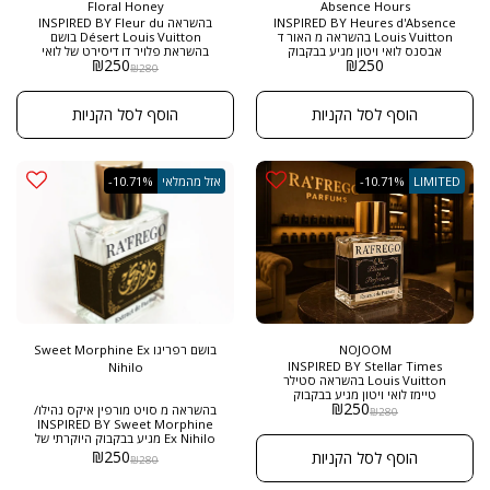
Floral Honey
Absence Hours
INSPIRED BY Heures d'Absence
בהשראה INSPIRED BY Fleur du
Louis Vuitton בהשראה מ האור ד
Désert Louis Vuitton בושם
אבסנס לואי ויטון מגיע בבקבוק
בהשראת פלויר דו דיסירט של לואי
₪
250
₪
250
היוקרתי של הבית רפריגו , בגודל
ויטון ניחוח במהדורה מאוד מוגבלת
₪
280
חדש של 50 מ"ל ובריכוז EXTRACT
ומיוחדת מרפריגו בשמים , ניחוח נדיר
DE PARFUM בושם שאין אישה שלא
של יסמינים ממותקים בדבש וורדים
תוהב אלגנטי עדין מיוחד ומושך
ומעושנים ביופיו של האוד היוקרתי
הוסף לסל הקניות
הוסף לסל הקניות
,ניחוח פרחוני משלב תווי מימוסה
ביותר . גודל 50 מל Extract De
יסמין סמבק מושק (מסק) ורד חודש
Parfum
מאי
LIMITED
-10.71%
אזל מהמלאי
-10.71%
NOJOOM
בושם רפריגו Sweet Morphine Ex
INSPIRED BY Stellar Times
Nihilo
Louis Vuitton בהשראה סטילר
טיימז לואי ויטון מגיע בבקבוק
₪
250
היוקרתי של הבית רפריגו , בגודל
בהשראה מ סויט מורפין איקס נהילו/
₪
280
חדש של 50 מ"ל ובריכוז EXTRACT
INSPIRED BY Sweet Morphine
DE PARFUM ניחוח מיוחד מאוד
Ex Nihilo מגיע בבקבוק היוקרתי של
ענברי פרחוני עצי נדיר במיוחד
הבית רפריגו , בגודל חדש של 55 מ"ל
₪
250
הוסף לסל הקניות
₪
280
ובריכוז EXTRACT DE PARFUM
ניחוח נשי יוקרתי משלב ניחוח איריס