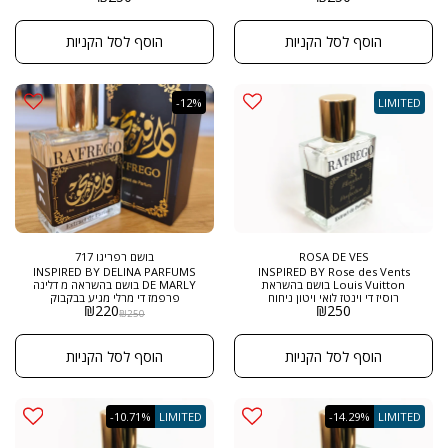
הרבה יותר יוקרתית מהגרסה
50 מ"ל בריכוז : EXTRACT DE
הקודמת שלנו לבקרט רוג , עד כמה
PARFUM
שהייתה מוצלחת , כאן מדובר בניחוח
הוסף לסל הקניות
הוסף לסל הקניות
מנצח בהחלט אחד הבשמים
המיוחדים לגברים ונשים ,ניחוח
המשלב ריח עצי מתקתק מדהים
בשילוב זעפרן וענבר מגיע בבקבוק
היוקרתי של הבית רפריגו , בגודל
-12%
LIMITED
חדש של 50 מ"ל ובריכוז EXTRACT
DE PARFUM
ROSA DE VES
בושם רפריגו 717
INSPIRED BY DELINA PARFUMS
INSPIRED BY Rose des Vents
Louis Vuitton בושם בהשראת
DE MARLY בושם בהשראה מ דלינה
רוסיז די וינטז לואי ויטון ניחוח
פרפמז די מרלי מגיע בבקבוק
₪
220
₪
250
במהדורה מאוד מוגבלת ומיוחדת
היוקרתי של הבית רפריגו , בגודל
₪
250
מרפריגו בשמים , מגיע בבקבוק
חדש של 50 מ"ל ובריכוז EXTRACT
היוקרתי של רפריגו בגודל 50 מל
DE PARFUM אחד הבשמים
לאוהבות וורדים ואת והאופי הנדיר של
המיוחדים ביותר לנשים. בושם
הוסף לסל הקניות
הוסף לסל הקניות
הניחוחות הוורדיים , זה בושם שמשלב
המיוחדים ביותר שילוב של ליצ'י וורדים
בתוכו 3 סוגי וורד שונים , וורד בולגרי
פשוט מדהים
, וורד טורקי , וורדי חודש מאי , עם
נגיעות פירותיים ופודרתיים , מה
שעושה ממנו בושם מושלם לכל אישה
-10.71%
LIMITED
-14.29%
LIMITED