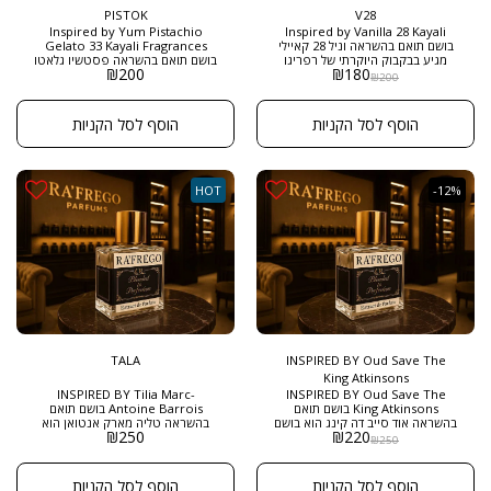
PISTOK
V28
Inspired by Yum Pistachio
Inspired by Vanilla 28 Kayali
בושם תואם בהשראה וניל 28 קאיילי
Gelato 33 Kayali Fragrances
מגיע בבקבוק היוקרתי של רפריגו
בושם תואם בהשראה פסטשיו גלאטו
₪
200
₪
180
בגודל 50 מ"ל ניחוח מסקי מזרחי ,
מצליח ללכוד בצורה מושלמת את
₪
200
אמברי פצולי , עם סוכר חום מעושן .
תחושת הכיף, ההנאה והמתיקות של
קינוח איטלקי קלאסי, תוך שמירה על
אלגנטיות וקורטוב של תחכום. מגיע
הוסף לסל הקניות
הוסף לסל הקניות
בבקבוק היוקרתי של רפריגו בגודל 50
מ"ל
HOT
-12%
TALA
INSPIRED BY Oud Save The
King Atkinsons
INSPIRED BY Tilia Marc-
INSPIRED BY Oud Save The
King Atkinsons בושם תואם
Antoine Barrois בושם תואם
בהשראה אוד סייב דה קינג הוא בושם
בהשראה טליה מארק אנטואן הוא
₪
250
₪
220
יוניסקס אלגנטי ומעודן, המשלב בין
בושם הרמוני ומעודן, שמתאים למי
₪
250
עושר מזרחי ותחכום בריטי קלאסי.
שמעריכים ריחות טבעיים, פרחוניים
זהו ניחוח יוקרתי, חושני ומלכותי, עם
ורכים, עם טוויסט עצי מודרני
נגיעות רכות של תה ארל גריי ותווים
שמעניק לו עמידות ויוקרה. הוא משדר
הוסף לסל הקניות
הוסף לסל הקניות