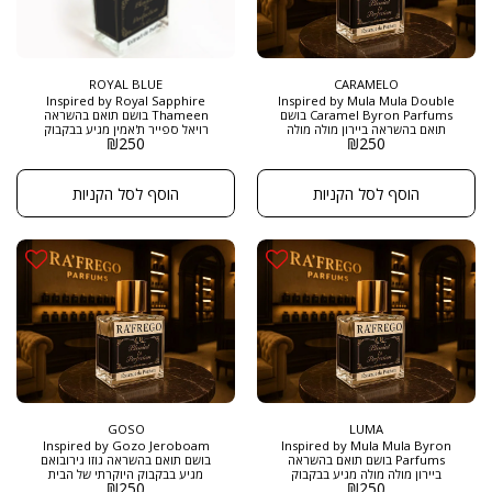
ROYAL BLUE
CARAMELO
Inspired by Royal Sapphire
Inspired by Mula Mula Double
Caramel Byron Parfums בושם
Thameen בושם תואם בהשראה
תואם בהשראה ביירון מולה מולה
רויאל ספייר ת'אמין מגיע בבקבוק
₪
250
₪
250
דאבל קרמל מגיע בבקבוק היוקרתי
היוקרתי של הבית רפריגו , בגודל
של הבית רפריגו , בגודל חדש של 50
חדש של 50 מ"ל ובריכוז EXTRACT
מ"ל ובריכוז EXTRACT DE PARFUM
DE PARFUM הוא ניחוח יוקרתי
הוא יצירה מתוחכמת שמתאימה
ואלגנטי המשלב בצורה מאוזנת בין
הוסף לסל הקניות
הוסף לסל הקניות
לחובבי ניחוחות נישתיים ומתוקים, עם
רעננות ההדרים לפרחוניות הרכה של
דגש על תווים קרמליים חזקים
היסמין, עם תווי בסיס חושניים של
ותחושת חמימות מתמשכת. הרושם
ענבר ומאסק. זהו בושם שיכול
הכללי שניתן לקבל מבושם זה הוא של
להתאים לאירועים פורמליים, אך גם
עושר ורכות, המגיעים מהשילוב בין
למי שמחפש משהו ייחודי ליום יום.
מתיקות הפירות לתווים העמוקים של
הקרמל והעץ.
GOSO
LUMA
Inspired by Gozo Jeroboam
Inspired by Mula Mula Byron
Parfums בושם תואם בהשראה
בושם תואם בהשראה גוזו גירובואם
ביירון מולה מולה מגיע בבקבוק
מגיע בבקבוק היוקרתי של הבית
₪
250
₪
250
היוקרתי של הבית רפריגו , בגודל
רפריגו , בגודל חדש של 50 מ"ל