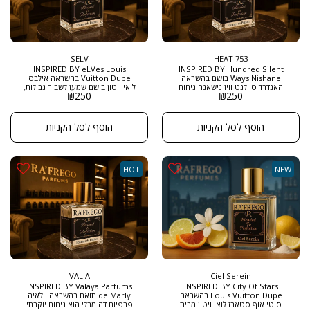
SELV
753 HEAT
INSPIRED BY eLVes Louis
INSPIRED BY Hundred Silent
Ways Nishane בושם בהשראה
Vuitton Dupe בהשראה אילבס
האנדרד סיילנט וויז נישאנה ניחוח
לואי ויטון בושם שמעז לשבור גבולות,
₪
250
₪
250
מתקתק מדהים לנשים וגברים , שילוב
פרחוני־חושני עם עומק מודרני
הווניל , טוברוז , אפרסק וגרדיניה
שמותיר רושם בלתי נשכח הוא ניחוח
נותן לבושם ניחוח מדהים של ניחוח
אלגנטי, עוצמתי ורב־ממדי – אידיאלי
אחרי מקלחת אך מתוק עדין מדהים .
למי שמחפשת חותם אישי שמקרין
הוסף לסל הקניות
הוסף לסל הקניות
גודל 50 מ"ל בריכוז EXTRACT DE
יוקרה וביטחון עצמי. מגיע בגודל 50
PARFUM
מ"ל ובריכוז EXTRACT DE PARFUM
HOT
NEW
VALIA
Ciel Serein
INSPIRED BY Valaya Parfums
INSPIRED BY City Of Stars
Louis Vuitton Dupe בהשראה
de Marly תואם בהשראה וולאיה
סיטי אוף סטארז לואי ויטון מבית
פרפיום דה מרלי הוא ניחוח יוקרתי