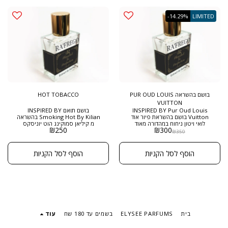
לילך ומימוזה , ניחוח חובה לכל אישה
. בושם שייצרנו ממנו רק כמה
בקבוקים במהדורה מאוד מוגבלת
-14.29%
LIMITED
בושם בהשראה PUR OUD LOUIS
HOT TOBACCO
VUITTON
INSPIRED BY Pur Oud Louis
בושם תואם INSPIRED BY
Vuitton בושם בהשראת פיור אוד
Smoking Hot By Kilian בהשראה
לואי ויטון ניחוח במהדורה מאוד
מ קיליאן סמוקינג הוט יוניסקס
₪
250
₪
300
מוגבלת ומיוחדת מרפריגו בשמים ,
לאוהבי בשמים בניחוח טבקי שישה
₪
350
מגיע בבקבוק היוקרתי של רפריגו
(נרגילה) , פירותי , ונילי , זה השילוב
בגודל 50 מל לאוהבי ניחוח אוד מאוד
המוצלח ביותר של התווים האלו ,
יוקרתי , זה הבושם חובה לאוסף
מגיע בבקבוק היוקרתי של הבית
הוסף לסל הקניות
הוסף לסל הקניות
שלכם
רפריגו , בגודל חדש של 50 מ"ל
ובריכוז EXTRACT DE PARFUM
בית
ELYSEE PARFUMS
בשמים עד 180 שח
עוד