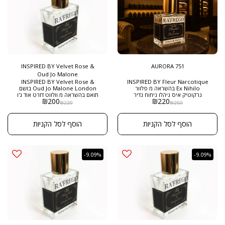
הבושם מגיע בבקבוק רפריגו 50 מל
בריכוז EXTRACT DE PARFUM
INSPIRED BY Velvet Rose &
AURORA 751
Oud Jo Malone
INSPIRED BY Velvet Rose &
INSPIRED BY Fleur Narcotique
Ex Nihilo בהשראה מ פלוור
Oud Jo Malone London בושם
נרקוטיק איס ניהלו ניחוח נדיר
תואם בהשראה מ וולווט דזרט אוד ג'ו
₪
200
₪
220
במיוחד , המשלב ניחוח ליצי אדמונית ,
מלון הוא בחירה מצוינת למי שאוהב
₪
220
₪
250
פרחי תפוז , יסמין עם נגיעות
ניחוחות חושניים ועמוקים עם נוכחות
ברגמוט אפרסק ומסק . ניחוח של
פרחונית-עצי חזקה. מתאים במיוחד
יוקרה עדינות אלגנטיות , פשוט
לאירועים רומנטיים, לערב קריר, או
הוסף לסל הקניות
הוסף לסל הקניות
מדהים גודל: 50 מ"ל בריכוז :
לרגעים בהם רוצים לשדר יוקרה ואופי
EXTRACT DE PARFUM
ייחודי. הוא בושם עשיר וקטיפתי עם
ניחוח חושני של ורד דמשק, אוד
ופרלין. הניחוח משלב מתיקות
פרחונית ויוקרתית עם עומק עצי וחם,
-9.09%
-9.09%
ויוצר חוויית ריח רכה, עוצמתית
ומאוזנת. מגיע בבקבוק היוקרתי של
הבית רפריגו , בגודל חדש של 50 מ"ל
ובריכוז EXTRACT DE PARFUM