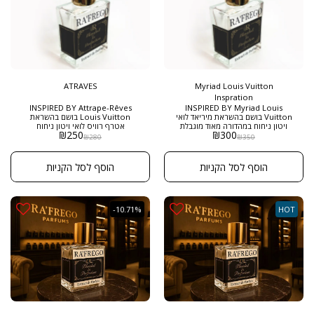
ATRAVES
Myriad Louis Vuitton
Inspration
INSPIRED BY Attrape-Rêves
INSPIRED BY Myriad Louis
Vuitton בושם בהשראת מיריאד לואי
Louis Vuitton בושם בהשראת
ויטון ניחוח במהדורה מאוד מוגבלת
אטרף רוויס לואי ויטון ניחוח
₪
250
₪
300
ומיוחדת מרפריגו בשמים , מגיע
במהדורה מאוד מוגבלת ומיוחדת
₪
280
₪
350
בבקבוק היוקרתי של רפריגו בגודל 50
מרפריגו בשמים , מגיע בבקבוק
מל ניחוח אוד וורדי מתובל מהנדירים
היוקרתי של רפריגו בגודל 50 מל
ביותר בעולם הבישום
ניחוח לנשים מכיל תווי ליצי וורדים
הוסף לסל הקניות
הוסף לסל הקניות
רענן בשילוב ניחוח פרחוני מתקתק
ופירות מיוחד
-10.71%
HOT