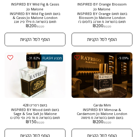
INSPIRED BY Wild Fig & Cassis
INSPIRED BY Orange Blossom
Jo Malone
Jo Malone
בושם תואם INSPIRED BY Orange
בושם תואם INSPIRED BY Wild Fig
& Cassis Jo Malone London
Blossom Jo Malone London
תואם בהשראה מ אורנג בלוסום ג'ו
תואם בהשראה מ ווילד פיג אנג
₪
200
₪
200
מלון ניחוח פרחוני ועדין, המשדר את
קסיס ג'ו מלון מתאים לנשים ולגברים
₪
220
₪
220
קסם הפריחה הטבעית עם תחושת
כאחד, במיוחד לאוהבי בשמים קלים
יוקרה רעננה ונקייה. הבושם מתאים
וטבעיים עם ניחוח ירקרק ופירותי.
במיוחד לאוהבי פרחים ומצליח להביא
הוא מושלם לשימוש יומיומי, או
הוסף לסל הקניות
הוסף לסל הקניות
עמו ניחוח אוורירי, קליל ועמיד.
לאירועים קלילים בהם מחפשים
מתאים לאוהבי בשמים פרחוניים
ניחוח בלתי מתאמץ שמתחבר לטבע.
עדינים עם נגיעה ירוקה ועצית. הוא
מגיע בבקבוק היוקרתי של הבית
בחירה מושלמת לשימוש יומיומי
רפריגו , בגודל חדש של 50 מ"ל
באביב ובקיץ, במיוחד למי שמחפש
ובריכוז EXTRACT DE PARFUM
-9.09%
מבצע FLASH
-31.82%
ניחוח רענן וקליל שמשדר תחושת
ניקיון ונועם. מגיע בבקבוק היוקרתי
של הבית רפריגו , בגודל חדש של 50
מ"ל ובריכוז EXTRACT DE PARFUM
Carda Mim
בושם רפריגו 428
INSPIRED BY Mimosa &
בושם תואם INSPIRED BY Wood
Sage & Sea Salt Jo Malone
Cardamom Jo Malone London
בושם תואם בהשראה מ מימוזה
תואם בהשראה מ ווד סיג וסי סלט גו
₪
150
₪
200
קרדמון ג'ו מלון בושם רך
מלון מגיע בבקבוק היוקרתי של הבית
₪
220
₪
220
ומתוק-מתובל עם ניחוח עוטף, קליל
רפריגו , בגודל חדש של 50 מ"ל
וחמים, שנשאר מרומז אך עם נוכחות
ובריכוז EXTRACT DE PARFUM אחד
עדינה. זהו ניחוח קסום ועדין המשלב
הבשמים המיוחדים לגברים ונשים
הוסף לסל הקניות
הוסף לסל הקניות