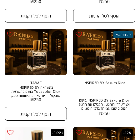
₪
250
₪
250
רפריגו הוא לא רק ניחוח – הוא חוויה
במיוחד לנשים, המציע חווית ריח
אלגנטית ובלתי נשכחת. מושלם
ייחודית ומודרנית. הבושם מתאפיין
לערבי קיץ חמימים, לבילוי חופשי
בתווים של מאסק פראשי שמביאים
בעיר או לכל רגע שבו מתחשק לך
עימם עומק ותחושת אלגנטיות
הוסף לסל הקניות
הוסף לסל הקניות
להריח כמו חופשה יוקרתית בלב
עוצמתית. תווי פרחי התפוז מוסיפים
העיר. מגיע בגודל 50 מ"ל ובריכוז
נגיעות של רעננות ופריחות,
EXTRACT DE PARFUM
המעניקים לבושם את הקסם הנשי
והמהודר. בנוסף, תווי אפרסק
מביאים יחד את המתיקות והפירותיות
אזל מהמלאי
שיש בהן כדי לשדר עושר ויופי.
השילוב בין התווים הפירותיים
לפרחוניים יוצר ניחוח שלא רק שיש
לה נוכחות, אלא גם מצליח לשמור על
תחושת קלילות ורעננות. VALIA הוא
בחירה אידיאלית עבור נשים
שמבקשות לבטא את עוצמתן ואת
אלגנטיותן, הן באירועים מיוחדים והן
ביום-יום. זהו בושם שמצליח לעורר
רגשות, לתפוס תשומת לב וליצור
רושם בלתי נשכח. גודל: 50 מ"ל
בריכוז : EXTRACT DE PARFUM
TABAC
INSPIRED BY Sakura Dior
בהשראה INSPIRED BY
Tobacolor Dior בושם בהשראת
טובקולור דיור לאוהבי ניחוחות טבק
₪
250
דבש מעושנים , זה אחד הבשמים הכי
INSPIRED BY Sakura Dior בושם
מיוחדים בסגנון גודל: 50 מ"ל בריכוז :
אצילי, רך ורומנטי, המגלם את הרגע
EXTRACT DE PARFUM
הקסום שבו עצי הדובדבן היפניים
מתכסים בפריחה עדינה. ניחוח זה
₪
250
הוסף לסל הקניות
משלב קלילות רעננה עם עומק
פרחוני מעודן, ליצירת חוויה אלגנטית
ושלווה. הוא ניחוח קלאסי ומרגיע,
המשלב בין טבעיות לאלגנטיות,
ומושלם לכל מי שמחפש בושם
-9.09%
-12%
פרחוני עדין עם נוכחות ייחודית.