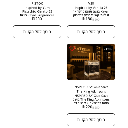
PISTOK
V28
Inspired by Yum
Inspired by Vanilla 28
Kayali בושם תואם בהשראה
Pistachio Gelato 33
וניל 28 קאיילי מגיע בבקבוק
Kayali Fragrances בושם
₪
200
₪
180
היוקרתי של רפריגו בגודל 50
תואם בהשראה פסטשיו
₪
200
מ"ל ניחוח מסקי מזרחי ,
גלאטו מצליח ללכוד בצורה
אמברי פצולי , עם סוכר חום
מושלמת את תחושת הכיף,
מעושן .
ההנאה והמתיקות של קינוח
הוסף לסל הקניות
הוסף לסל הקניות
איטלקי קלאסי, תוך שמירה על
אלגנטיות וקורטוב של תחכום.
מגיע בבקבוק היוקרתי של
רפריגו בגודל 50 מ"ל
-12%
INSPIRED BY Oud Save
The King Atkinsons
INSPIRED BY Oud Save
The King Atkinsons בושם
תואם בהשראה אוד סייב דה
₪
220
קינג הוא בושם יוניסקס
₪
250
אלגנטי ומעודן, המשלב בין
עושר מזרחי ותחכום בריטי
קלאסי. זהו ניחוח יוקרתי,
הוסף לסל הקניות
חושני ומלכותי, עם נגיעות
רכות של תה ארל גריי ותווים