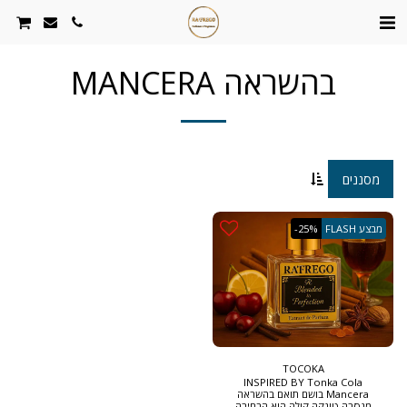
בהשראה MANCERA
מסננים
מבצע FLASH
-25%
TOCOKA
INSPIRED BY Tonka Cola
Mancera בושם תואם בהשראה
מנסרה טונקה קולה הוא הבחירה