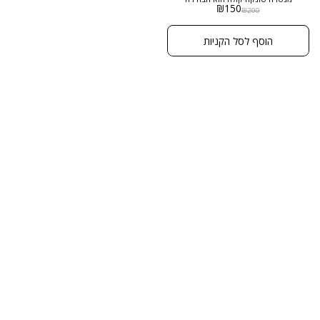
₪
150
המושלמת למי שמחפש ניחוח אחר –
₪
200
מתוק, שובב, מלא נוכחות ועדיין
יוקרתי ועדין. שילוב ממכר של ניחוחות
מעוררים ומלטפים, שמשאיר חותם
הוסף לסל הקניות
מתוק ומרענן בכל מקום שתגיעו אליו.
חוויית בישום שלא דומה לשום דבר
אחר! מגיע בגודל 50 מ"ל ובריכוז
EXTRACT DE PARFUM