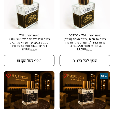
בושם רפריגו 726 COTTON
בושם רפריגו 748
בושם של הבית , בושם מאסק (מושק)
בושם מולקולרי של הבית RAFREGO
מיוחד ונדיר למי שמחפש ניחוח עדין
, מגיע בבקבוק היוקרתי של הבית
נקי פרישי מושך מגיע בבקבוק
רפריגו , בגודל חדש של 50 מ"ל
₪
180
₪
200
היוקרתי של הבית רפריגו , בגודל
ובריכוז EXTRACT DE PARFUM אחד
₪
200
₪
250
חדש של 50 מ"ל ובריכוז EXTRACT
הבשמים המיוחדים ביותר לנשים
DE PARFUM אחד הבשמים
וגברים, לאוהבי בשמים מולקולריים
המיוחדים ביותר לנשים וגברים, ניחוח
הוסף לסל הקניות
הוסף לסל הקניות
מסקי עצי מדהים במיוחד . אחד
הבשמים המכילים מסק ברמה מאוד
גבוהה .
NEW