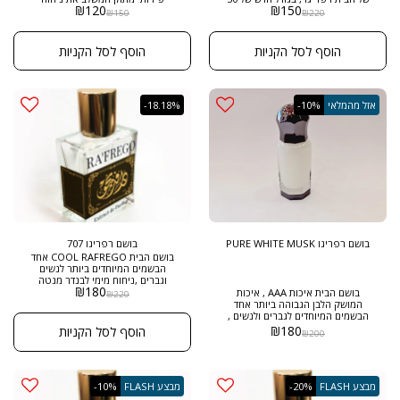
₪
120
₪
150
מ"ל ובריכוז EXTRACT DE PARFUM
הורדים ואת הפרחים הלבנים בנגיעות
₪
150
₪
220
ניחוח פרחוני המשלב את ניחוח
ממש קטנות .
המסק והפודרה , אחד הבשמים
האופנתיים ביותר לנשים ,
הוסף לסל הקניות
הוסף לסל הקניות
אזל מהמלאי
-10%
-18.18%
בושם רפריגו PURE WHITE MUSK
בושם רפריגו 707
בושם הבית COOL RAFREGO אחד
הבשמים המיוחדים ביותר לנשים
וגברים ,ניחוח מימי לבנדר מנטה
₪
180
ותווים ירוקי בושם רענן
בושם הבית איכות AAA , איכות
₪
220
המושק הלבן הגבוהה ביותר אחד
הבשמים המיוחדים לגברים ולנשים ,
ניחוח מושקי טהור מדהים מתקתק
₪
180
הוסף לסל הקניות
₪
200
רענן פרחוני מדהים
מבצע FLASH
-20%
מבצע FLASH
-10%