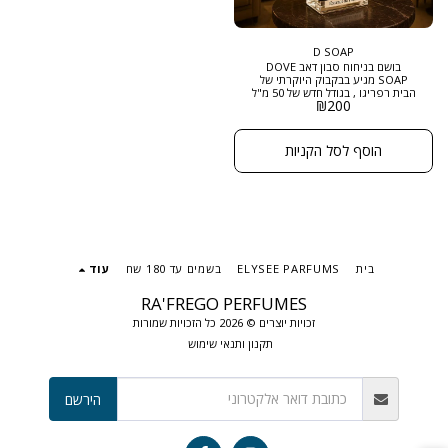
D SOAP
בושם בניחוח סבון דאב DOVE
SOAP מגיע בבקבוק היוקרתי של
הבית רפריגו , בגודל חדש של 50 מ"ל
₪
200
ובריכוז EXTRACT DE PARFUM
לאוהבי ניחוח סבון דאב, הבושם הזה
נוצר במיוחד בשבילכם
הוסף לסל הקניות
בית
ELYSEE PARFUMS
בשמים עד 180 שח
עוד
RA'FREGO PERFUMES
זכויות יוצרים © 2026 כל הזכויות שמורות
תקנון ותנאי שימוש
הירשם