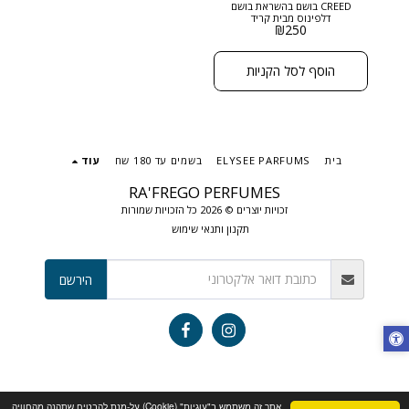
CREED בושם בהשראת בושם
דלפינוס מבית קריד
₪
250
DOLPHIN הוא בושם עשיר,
מסתורי ומתוחכם, שמשלב בין
תווים מתובלים, פרחוניים
ובסיס עמוק וחושני ניחוח
הוסף לסל הקניות
שנוכחותו מורגשת ומככבת
בכל חדר. גודל: 50 מ"ל בריכוז :
EXTRACT DE PARFUM
בית
ELYSEE PARFUMS
בשמים עד 180 שח
עוד
RA'FREGO PERFUMES
זכויות יוצרים © 2026 כל הזכויות שמורות
תקנון ותנאי שימוש
הירשם
אתר זה משתמש ב"עוגיות" (Cookie) על-מנת להבטיח שתהנה מהחוויה