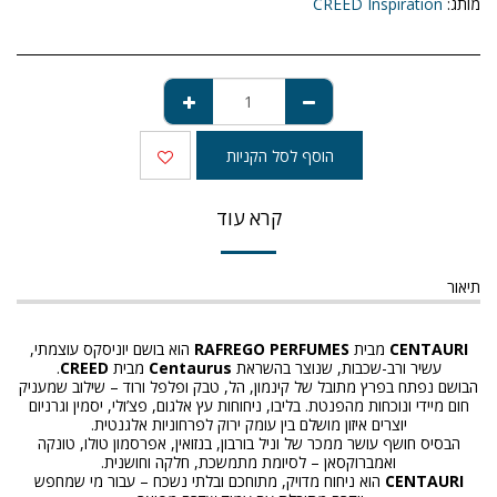
מותג:
CREED Inspiration
הוסף לסל הקניות
קרא עוד
תיאור
CENTAURI
מבית
RAFREGO PERFUMES
הוא בושם יוניסקס עוצמתי,
עשיר ורב-שכבות, שנוצר בהשראת
Centaurus
מבית
CREED
.
הבושם נפתח בפרץ מתובל של קינמון, הל, טבק ופלפל ורוד – שילוב שמעניק
חום מיידי ונוכחות מהפנטת. בליבו, ניחוחות עץ אלגום, פצ’ולי, יסמין וגרניום
יוצרים איזון מושלם בין עומק ירוק לפרחוניות אלגנטית.
הבסיס חושף עושר ממכר של וניל בורבון, בנזואין, אפרסמון טולו, טונקה
ואמברוקסאן – לסיומת מתמשכת, חלקה וחושנית.
CENTAURI
הוא ניחוח מדויק, מתוחכם ובלתי נשכח – עבור מי שמחפש