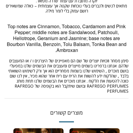
יוקרה מתובלת עם עמוד שדרה מפואר.
מתאים לנשים ולגברים בעלי נוכחות שקטה אך עוצמתית – כאלה שמשאירים
רושם עמוק בלי לומר מילה.
Top notes are Cinnamon, Tobacco, Cardamom and Pink
Pepper; middle notes are Sandalwood, Patchouli,
Heliotrope, Geranium and Jasmine; base notes are
Bourbon Vanilla, Benzoin, Tolu Balsam, Tonka Bean and
Ambroxan.
סימן מסחר וזכויות יוצרים של שם הם מאפיינים של היצרנים ו / או המעצבים
שלהם. אנחנו ברפריגו בשמים מייצרים ומעצבים את הבשמים שלנו במפעלי
בושם מוכרים , השימוש שלנו בשמות מסחריים הוא אך ורק לשימוש השוואתי
בלבד , שהלקוח ידע להשוות את הריח עם ריח אחר שהוא מכיר, אין לנו שום
כוונה להטעות את הלקוח . אנחנו מוכרים את הבשמים שלנו תחת מותג
RAFREGO PERFUMES ובושם שיתקבל הוא בקופסה של RAFREGO
PERFUMES
מוצרים קשורים