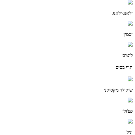
ילאנג-ילאנג
יסמין
לוטוס
תווי בסיס
שוקולד מקסיקני
פצ'ולי
וניל