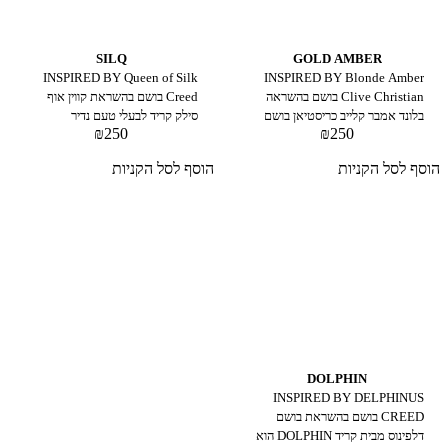
SILQ
GOLD AMBER
INSPIRED BY Queen of Silk
INSPIRED BY Blonde Amber
Clive Christian בושם בהשראה
Creed בושם בהשראת קווין אוף
בלונד אמבר קלייב כריסטיאן בושם
סילק קריד לבעלי טעם נדיר
₪
250
₪
250
חם, רב-שכבתי ומורכב, שמשדר
שמחפשים ניחוח שלא דומה לשום
יוקרה ואופי ייחודי. מתאים לאנשים
דבר אחר. SILQ – ניחוח של מלכות,
הוסף לסל הקניות
הוסף לסל הקניות
שמחפשים ניחוח עשיר שמתאים
שנשאר הרבה אחרי שיצאת. מגיע
לאירועים מיוחדים או לערבים בלתי
בגודל 50 מ"ל ובריכוז EXTRACT
נשכחים. ניחוח יוקרתי ומרתק שמאזן
DE PARFUM
בצורה מושלמת בין חום, מתיקות
ועומק, ומבטיח להשאיר חותם
מתמשך בכל מקום שאליו תגיעו.
גודל: 50 מ"ל בריכוז : EXTRACT
DE PARFUM
DOLPHIN
INSPIRED BY DELPHINUS
CREED בושם בהשראת בושם
דלפינוס מבית קריד DOLPHIN הוא