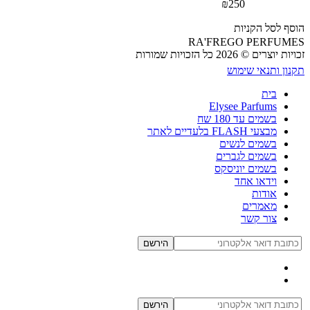
₪
250
בושם עשיר, מסתורי ומתוחכם,
שמשלב בין תווים מתובלים, פרחוניים
הוסף לסל הקניות
ובסיס עמוק וחושני ניחוח שנוכחותו
RA'FREGO PERFUMES
מורגשת ומככבת בכל חדר. גודל: 50
זכויות יוצרים © 2026 כל הזכויות שמורות
מ"ל בריכוז : EXTRACT DE
תקנון ותנאי שימוש
PARFUM
בית
Elysee Parfums
בשמים עד 180 שח
מבצעי FLASH בלעדיים לאתר
בשמים לנשים
בשמים לגברים
בשמים יוניסקס
וידאו אחד
אודות
מאמרים
צור קשר
הירשם
הירשם