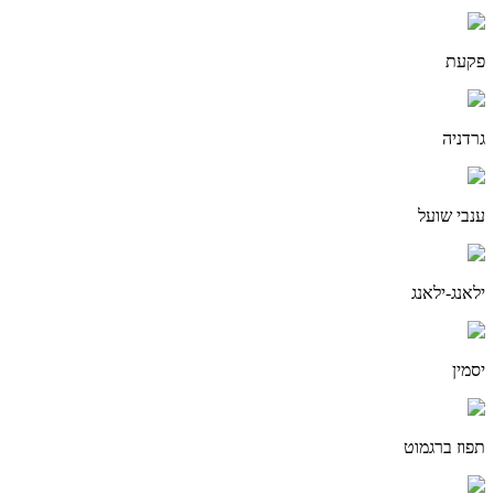
פקעת
גרדניה
ענבי שועל
ילאנג-ילאנג
יסמין
תפוז ברגמוט