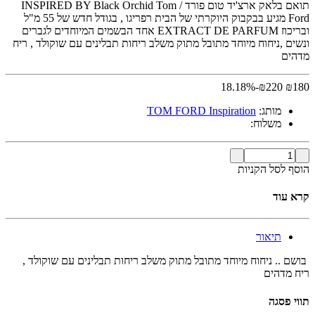
תואם בלאק ארצ'יד טום פורד / INSPIRED BY Black Orchid Tom
Ford מגיע בבקבוק היוקרתי של הבית רפריגו , בגודל חדש של 55 מ"ל
ובריכוז EXTRACT DE PARFUM אחד הבשמים המיוחדים לגברים
ונשים ,ניחוח מיוחד מתובל מתוק משלב ריחות תבלינים עם שוקולד , ריח
מדהים
-18.18%
₪
220
₪
180
מותג:
TOM FORD Inspiration
משלוח:
הוסף לסל הקניות
קרא עוד
תיאור
בושם .. ניחוח מיוחד מתובל מתוק משלב ריחות תבלינים עם שוקולד ,
ריח מדהים
תווי פסגה