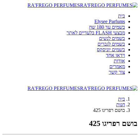
RA'FREGO PERFUMES
בית
Elysee Parfums
בשמים עד 180 שח
מבצעי FLASH בלעדיים לאתר
בשמים לנשים
בשמים לגברים
בשמים יוניסקס
וידאו אחד
אודות
מאמרים
צור קשר
RA'FREGO PERFUMES
בית
חנות
בושם רפריגו 425
בושם רפריגו 425