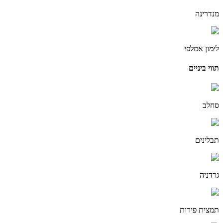
מנדרינה
לימון אמלפי
תווי ביניים
סחלב
תבלינים
גרדניה
תמצית פירות