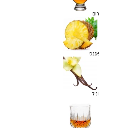
רום
אננס
וניל