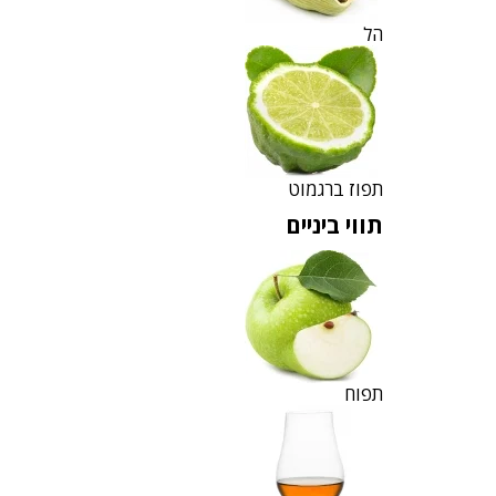
הל
תפוז ברגמוט
תווי ביניים
תפוח