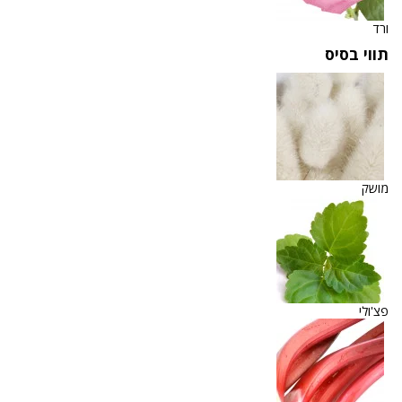
ורד
תווי בסיס
מושק
פצ'ולי