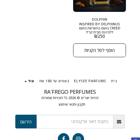
DOLPHIN
INSPIRED BY DELPHINUS
CREED בושם בהשראת בושם
דלפינוס מבית קריד
₪
250
DOLPHIN הוא בושם עשיר,
מסתורי ומתוחכם, שמשלב בין
תווים מתובלים, פרחוניים
ובסיס עמוק וחושני ניחוח
הוסף לסל הקניות
שנוכחותו מורגשת ומככבת
בכל חדר. גודל: 50 מ"ל בריכוז :
EXTRACT DE PARFUM
בית
ELYSEE PARFUMS
בשמים עד 180 שח
עוד
RA'FREGO PERFUMES
זכויות יוצרים © 2026 כל הזכויות שמורות
תקנון ותנאי שימוש
הירשם