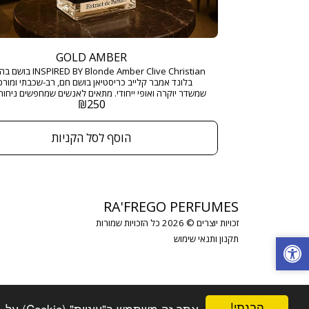
GOLD AMBER
BY Blonde Amber Clive Christian
בלונד אמבר קלייב כריסטיאן בושם חם, רב-שכבתי ומורכ
שמשדר יוקרה ואופי ייחודי. מתאים לאנשים שמחפשים ניחוח
₪
250
שמתאים לאירועים מיוחדים או לערבים בלתי נשכחים. ני
יוקרתי ומרתק שמאזן בצורה מושלמת בין חום, מתיקות ועו
הוסף לסל הקניות
מ"ל בריכוז : EXTRACT DE PARFUM
RA'FREGO PERFUMES
זכויות יוצרים © 2026 כל הזכויות שמורות
תקנון ותנאי שימוש
הבנתי!
אתר זה משתמש ב"עוגיות" (Cookie) על-מנת להבטיח שתהנה מהחוויה הטובה ביותר באתר שלך.