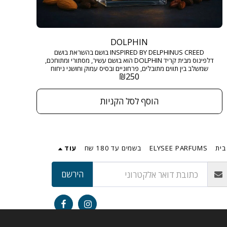
DOLPHIN
INSPIRED BY DELPHINUS CREED בושם בהשראת בושם
דלפינוס מבית קריד DOLPHIN הוא בושם עשיר, מסתורי ומתוחכם,
שמשלב בין תווים מתובלים, פרחוניים ובסיס עמוק וחושני ניחוח
₪
250
שנוכחותו מורגשת ומככבת בכל חדר. גודל: 50 מ"ל בריכוז :
EXTRACT DE PARFUM
הוסף לסל הקניות
בית
ELYSEE PARFUMS
בשמים עד 180 שח
עוד
הירשם