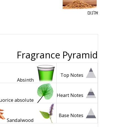
אלגום
Fragrance Pyramid
Top Notes
Absinth
Heart Notes
uorice absolute
Base Notes
Sandalwood