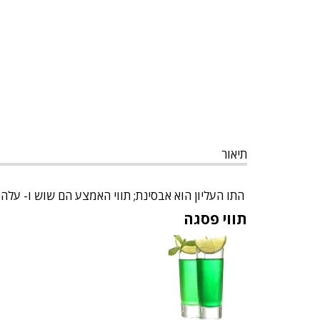
תיאור
התו העליון הוא אבסינת; תווי האמצע הם שוש ו- עלה הס
תווי פסגה