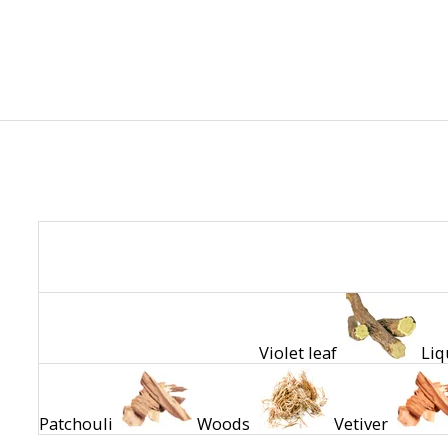
Violet leaf
Liq
Patchouli
Woods
Vetiver