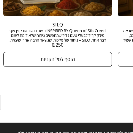
SILQ
INSPIRED  בושם בהשראה
INSPIRED BY Queen of Silk Creed בושם בהשראת קווין אוף
ב,
סילק קריד לבעלי טעם נדיר שמחפשים ניחוח שלא דומה לשום
 עשיר
דבר אחר. SILQ – ניחוח של מלכות, שנשאר הרבה אחרי שיצאת.
₪
250
חוח
מגיע בגודל 50 מ"ל ובריכוז EXTRACT DE PARFUM
מק,
ומבטיח להשאיר חותם מתמשך בכל מקום שאליו תגיעו. גודל: 50
הוסף לסל הקניות