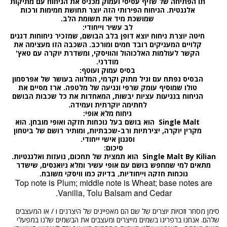
תו הפתיחה של
שזיף
עסיסי ועמוק מכניס את הניחוח עם מתיקות
אלגנטית. הניחוח הפירותי הזה יוצר תחושת חמימות ורכות
שמושכת מיד את תשומת הלב
.
לב עשיר וייחודי
:
חיטה
יוצרת ניחוח יוצא דופן בלב הבושם, שמזכיר ניחוחות דגנים
קלויים המעניקים רובד חמים ומורכב. השכבה הזו מעצימה את
הקשר לעולמות האלכוהול והוויסקי, ומשדרת יוקרה עם טאץ'
מודרני
.
בסיס עמוק ועוטף
:
הבסיס נפתח עם
וניל
מתוק וקרמי, המלווה בעושר של
אפרסמון
טולו
שמוסיף עומק שרפי ונגיעה של מלטפה
.
ארז
מסיים את
הניחוח בנגיעות עציות יבשות, המאחדות את כל שכבות הבושם
לחתימה יוקרתית ועמידה
.
ניחוח מלא אופי
:
Single Malt
הוא בושם בעל נוכחות חזקה ואופי מובחן. הוא
מקרין יוקרה, יצירתיות ורב-שכבתיות, ומותיר רושם של ביטחון
וסגנון אישי ייחודי
.
סיכום
:
Single Malt By Kilian
הוא תמצית של תחכום, נועזות ואלגנטיות.
מתאים למי שמחפש בושם עם אופי עשיר ומלא ניואנסים, שישדר
נוכחות חזקה וייחודיות, בדיוק כמו וויסקי משובח
.
Top note is Plum; middle note is Wheat; base notes are
Vanilla, Tolu Balsam and Cedar.
סימן מסחר וזכויות יוצרים של שם הם מאפיינים של היצרנים ו / או המעצבים
שלהם. אנחנו ברפריגו בשמים מייצרים ומעצבים את הבשמים שלנו במפעלי