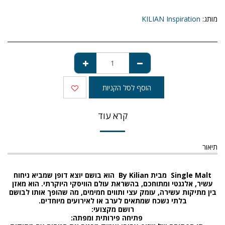
מותג:
KILIAN Inspiration
הוסף לסל הקניות
קרא עוד
תיאור
Single Malt
מבית
By Kilian
הוא בושם יוצא דופן שמביא ניחוח
עשיר, אלגנטי ומתוחכם, בהשראת עולם הוויסקי היוקרתי. הוא מאזן
בין מתיקות עשירה, עומק עצי ותווים חמימים, מה שהופך אותו לבושם
בלתי נשכח שמתאים לערב או לאירועים מיוחדים
.
רושם מקצועי
:
פתיחה פירותית ומפתה
: