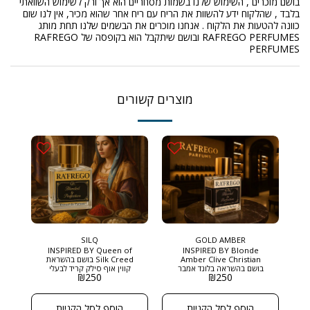
בושם מוכרים , השימוש שלנו בשמות מסחריים הוא אך ורק לשימוש השוואתי
בלבד , שהלקוח ידע להשוות את הריח עם ריח אחר שהוא מכיר, אין לנו שום
כוונה להטעות את הלקוח . אנחנו מוכרים את הבשמים שלנו תחת מותג
RAFREGO PERFUMES ובושם שיתקבל הוא בקופסה של RAFREGO
PERFUMES
מוצרים קשורים
SILQ
GOLD AMBER
INSPIRED BY Queen of
INSPIRED BY Blonde
Amber Clive Christian
Silk Creed בושם בהשראת
בושם בהשראה בלונד אמבר
קווין אוף סילק קריד לבעלי
₪
250
₪
250
קלייב כריסטיאן בושם חם,
טעם נדיר שמחפשים ניחוח
רב-שכבתי ומורכב, שמשדר
שלא דומה לשום דבר אחר.
יוקרה ואופי ייחודי. מתאים
SILQ – ניחוח של מלכות,
לאנשים שמחפשים ניחוח
שנשאר הרבה אחרי שיצאת.
הוסף לסל הקניות
הוסף לסל הקניות