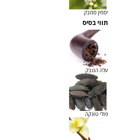
יסמין סמבק
תווי בסיס
עלה הטבק
פולי טונקה