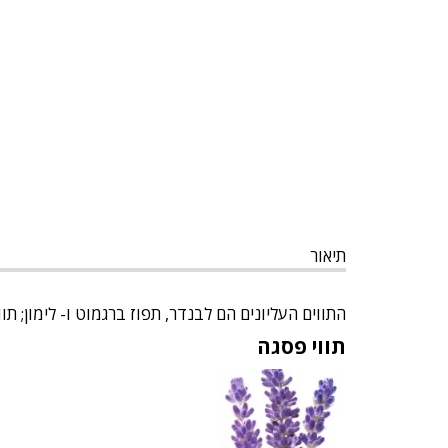
תיאור
התווים העליונים הם לבנדר, תפוז ברגמוט ו- לימון; תו
תווי פסגה