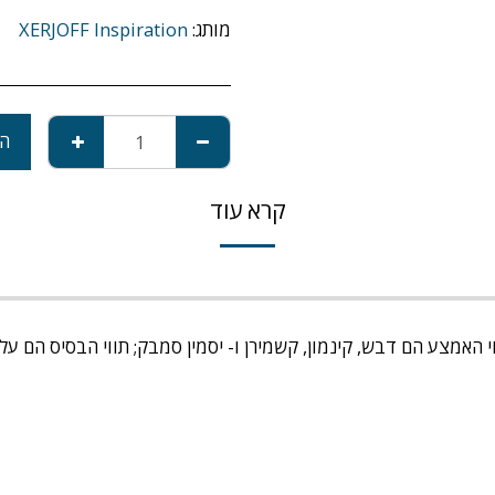
מותג:
XERJOFF Inspiration
הו
קרא עוד
וי האמצע הם דבש, קינמון, קשמירן ו- יסמין סמבק; תווי הבסיס הם עלה