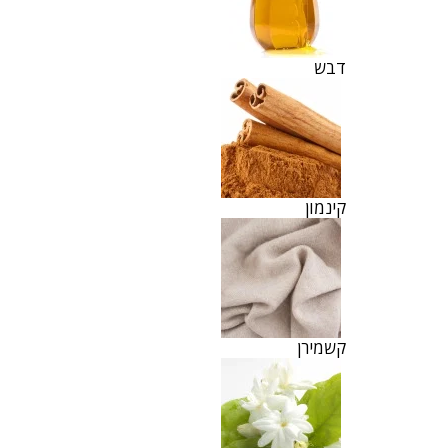
דבש
קינמון
קשמירן