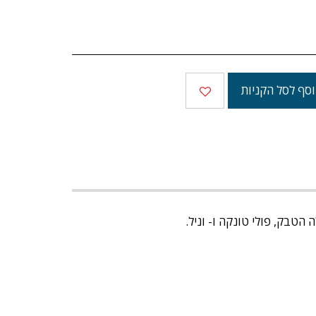
סף לסל הקניות
 הטבק, פולי טונקה ו- וניל.