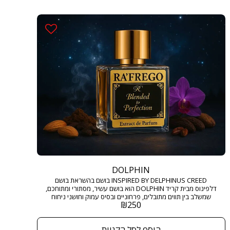
DOLPHIN
INSPIRED BY DELPHINUS CREED בושם בהשראת בושם
דלפינוס מבית קריד DOLPHIN הוא בושם עשיר, מסתורי ומתוחכם,
שמשלב בין תווים מתובלים, פרחוניים ובסיס עמוק וחושני ניחוח
₪
250
שנוכחותו מורגשת ומככבת בכל חדר. גודל: 50 מ"ל בריכוז :
EXTRACT DE PARFUM
הוסף לסל הקניות