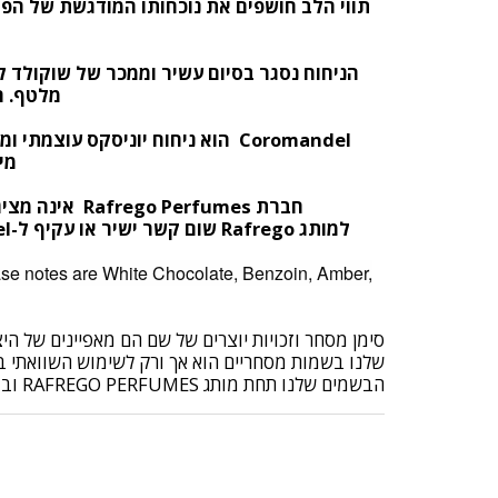
תווי הלב חושפים את נוכחותו המודגשת של הפצ'
הניחוח נסגר בסיום עשיר וממכר של שוקולד לב
מלטף. ה
Coromandel
הוא ניחוח יוניסקס עוצמתי ו
מי
חברת
Rafrego Perfumes
אינה מציג
למותג
Rafrego
שום קשר ישיר או עקיף ל
-Chanel
base notes are White Chocolate, Benzoin, Amber,
סימן מסחר וזכויות יוצרים של שם הם מאפיינים של ה
שלנו בשמות מסחריים הוא אך ורק לשימוש השוואתי בלב
הבשמים שלנו תחת מותג RAFREGO PERFUMES ובושם שיתקבל הוא בקופסה של RAFREGO PERFUMES.