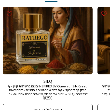
SILQ
INSPIRED  בושם בהשראה
INSPIRED BY Queen of Silk Creed בושם בהשראת קווין אוף
ב,
סילק קריד לבעלי טעם נדיר שמחפשים ניחוח שלא דומה לשום
 עשיר
דבר אחר. SILQ – ניחוח של מלכות, שנשאר הרבה אחרי שיצאת.
₪
250
חוח
מגיע בגודל 50 מ"ל ובריכוז EXTRACT DE PARFUM
מק,
ומבטיח להשאיר חותם מתמשך בכל מקום שאליו תגיעו. גודל: 50
הוסף לסל הקניות