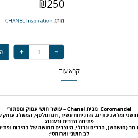
₪
250
מותג:
CHANEL Inspiration
הו
קרא עוד
Coromandel
מבית
Chanel –
עושר חושי עמוק ומסתורי
חושני ומלא ניגודים. זהו ניחוח עשיר, חם ומלטף, המשלב עומק ע
פתיחה הדרית ורעננה
:
 מר (חושחש), הדרים ונרולי, היוצרים תחושה של בהירות ופת
לב חושני וארומטי
: