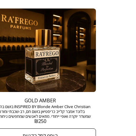
GOLD AMBER
BY Blonde Amber Clive Christian
בלונד אמבר קלייב כריסטיאן בושם חם, רב-שכבתי ומורכ
שמשדר יוקרה ואופי ייחודי. מתאים לאנשים שמחפשים ניחוח
₪
250
שמתאים לאירועים מיוחדים או לערבים בלתי נשכחים. ני
יוקרתי ומרתק שמאזן בצורה מושלמת בין חום, מתיקות ועו
הוסף לסל הקניות
מ"ל בריכוז : EXTRACT DE PARFUM