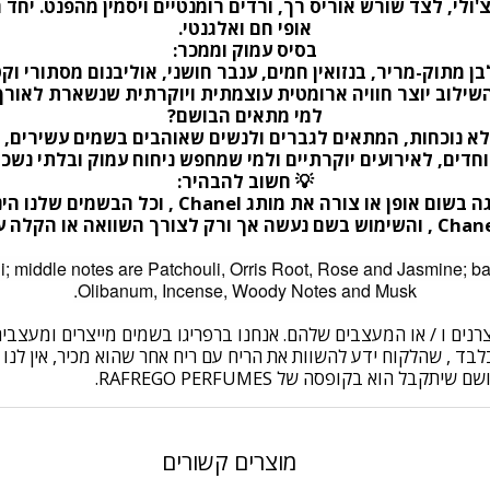
ולי, לצד שורש אוריס רך, ורדים רומנטיים ויסמין מהפנט. יחד
אופי חם ואלגנטי
.
בסיס עמוק וממכר
:
ן מתוק-מריר, בנזואין חמים, ענבר חושני, אוליבנום מסתורי 
שילוב יוצר חוויה ארומטית עוצמתית ויוקרתית שנשארת לאור
למי מתאים הבושם
?
מלא נוכחות, המתאים לגברים ולנשים שאוהבים בשמים עשירים, 
וחדים, לאירועים יוקרתיים ולמי שמחפש ניחוח עמוק ובלתי נשכ
💡
חשוב להבהיר
:
ה בשום אופן או צורה את מותג
Chanel
,
וכל הבשמים שלנו הי
,
והשימוש בשם נעשה אך ורק לצורך השוואה או הקלה על
li; middle notes are Patchouli, Orris Root, Rose and Jasmine; 
Olibanum, Incense, Woody Notes and Musk.
יצרנים ו / או המעצבים שלהם. אנחנו ברפריגו בשמים מייצרים ומעצ
ד , שהלקוח ידע להשוות את הריח עם ריח אחר שהוא מכיר, אין לנו 
מוצרים קשורים