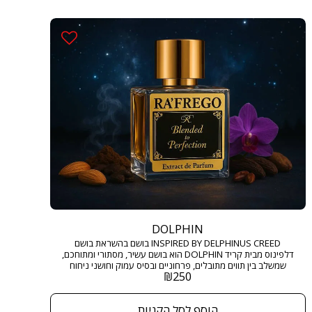
DOLPHIN
INSPIRED BY DELPHINUS CREED בושם בהשראת בושם
דלפינוס מבית קריד DOLPHIN הוא בושם עשיר, מסתורי ומתוחכם,
שמשלב בין תווים מתובלים, פרחוניים ובסיס עמוק וחושני ניחוח
₪
250
שנוכחותו מורגשת ומככבת בכל חדר. גודל: 50 מ"ל בריכוז :
EXTRACT DE PARFUM
הוסף לסל הקניות