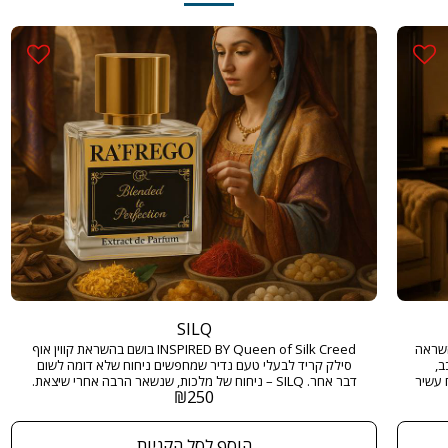
SILQ
INSPIRED  בושם בהשראה
INSPIRED BY Queen of Silk Creed בושם בהשראת קווין אוף
ב,
סילק קריד לבעלי טעם נדיר שמחפשים ניחוח שלא דומה לשום
 עשיר
דבר אחר. SILQ – ניחוח של מלכות, שנשאר הרבה אחרי שיצאת.
₪
250
חוח
מגיע בגודל 50 מ"ל ובריכוז EXTRACT DE PARFUM
מק,
ומבטיח להשאיר חותם מתמשך בכל מקום שאליו תגיעו. גודל: 50
הוסף לסל הקניות