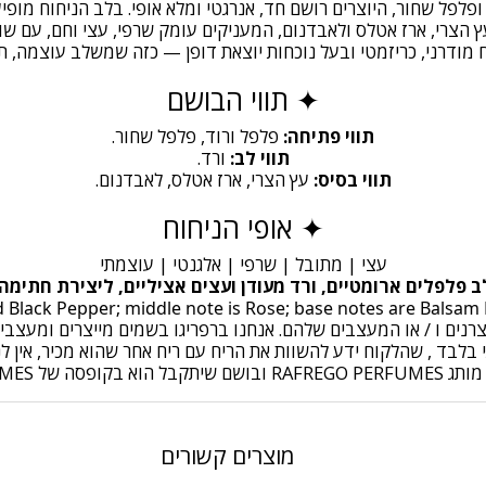
לפל שחור, היוצרים רושם חד, אנרגטי ומלא אופי. בלב הניחוח מופי
הצרי, ארז אטלס ולאבדנום, המעניקים עומק שרפי, עצי וחם, עם שובל
מודרני, כריזמטי ובעל נוכחות יוצאת דופן — כזה שמשלב עוצמה, ת
✦ תווי הבושם
תווי פתיחה:
פלפל ורוד, פלפל שחור.
תווי לב:
ורד.
תווי בסיס:
עץ הצרי, ארז אטלס, לאבדנום.
✦ אופי הניחוח
עצי | מתובל | שרפי | אלגנטי | עוצמתי
ב פלפלים ארומטיים, ורד מעודן ועצים אציליים, ליצירת חתימה
יצרנים ו / או המעצבים שלהם. אנחנו ברפריגו בשמים מייצרים ומעצ
לבד , שהלקוח ידע להשוות את הריח עם ריח אחר שהוא מכיר, אין לנ
ל RAFREGO PERFUMES
מוצרים קשורים