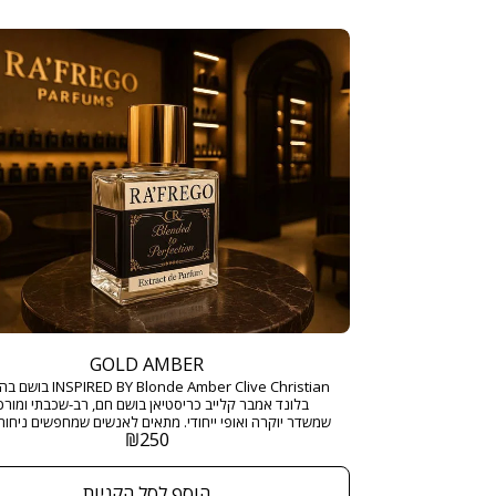
GOLD AMBER
BY Blonde Amber Clive Christian
בלונד אמבר קלייב כריסטיאן בושם חם, רב-שכבתי ומורכ
שמשדר יוקרה ואופי ייחודי. מתאים לאנשים שמחפשים ניחוח
₪
250
שמתאים לאירועים מיוחדים או לערבים בלתי נשכחים. ני
יוקרתי ומרתק שמאזן בצורה מושלמת בין חום, מתיקות ועו
הוסף לסל הקניות
מ"ל בריכוז : EXTRACT DE PARFUM