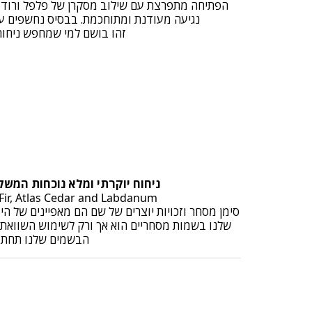
הפתיחה מתפרצת עם שילוב מסקרן של פלפל ורוד ופ
נגיעה מעודנת ומתוחכמת. בבסיס נחשפים עץ 
זהו בושם למי שמחפש ניחוח 
ניחוח יוקרתי ומלא נוכחות המשל
Top notes are Pink Pepper and Black Pepper; middle note is Rose; base notes are Balsam Fir, Atlas Cedar and Labdanum
סימן מסחר וזכויות יוצרים של שם הם מאפיינים של ה
שלנו בשמות מסחריים הוא אך ורק לשימוש השוואתי ב
הבשמים שלנו תחת מותג RAFREGO PERFUMES ובושם שיתקבל הוא בקופסה ש