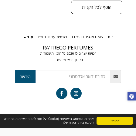
תווים מתובלים, פרחוניים
ובסיס עמוק וחושני ניחוח
הוסף לסל הקניות
שנוכחותו מורגשת ומככבת
בכל חדר. גודל: 50 מ"ל בריכוז :
EXTRACT DE PARFUM
בית
ELYSEE PARFUMS
בשמים עד 180 שח
עוד
RA'FREGO PERFUMES
זכויות יוצרים © 2026 כל הזכויות שמורות
תקנון ותנאי שימוש
הירשם
אתר זה משתמש ב"עוגיות" (Cookie) על-מנת להבטיח שתהנה מהחוויה
הבנתי!
הטובה ביותר באתר שלך.