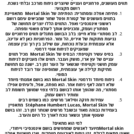
תווים מעושנים, פרחוניים ועציים שיוצרים ניחוח מורכב ובלתי נשכח
.
רושם מקצועי
:
פתיחה אפלה ומסתורית
:
הפתיחה של
Mortal Skin
מתאפיינת
בתווים מעושנים של
קטורת
ופטל שחור
שמביאים עימם רושם
ראשוני אינטנסיבי ואפל. התווים הללו יוצרים תחושה של
מסתורין ועומק, ומכניסים אותך לעולם פואטי ומפתה
.
לב מסתורי ומלא חיים
:
בלב הבושם מתגלים תווים פרחוניים עם
נגיעות מתוקות של
איריס
,
הל ומור.
הפרחוניות כאן לא עדינה,
אלא עוצמתית ובעלת נוכחות, עם שילוב בין רוך ובין עוצמה
שמעניקים לניחוח אופי דרמטי
.
בסיס עשיר וקטיפתי
:
הבסיס של
Mortal Skin
מכיל תווים
עציים של
עץ ארז
,
מושק
וענבר
.
תווים אלו מעניקים לניחוח
עומק חושני וקטיפתי שנשאר על העור זמן רב. ישנה גם תחושת
מתיקות קלילה אך עוצמתית, שמוסיפה עוד רובד לניחוח
הסופי
.
ניחוח מיוחד ודרמטי
: Mortal Skin
הוא בושם אמנותי מיוחד
שלא דומה לאף ניחוח אחר. הוא מפתה, אפל, ולעיתים אפילו
מסתורי, מה שהופך אותו לבושם בלתי צפוי שמושך תשומת לב
ומותיר רושם עמוק
.
עמידות חזקה וסילאג' מרשים
:
כמו בשמים רבים
של
Stéphane Humbert Lucas, Mortal Skin
מתאפיין
בעמידות גבוהה מאוד ובשובל מרשים שנותר זמן רב. זהו בושם
שעוטף אותך ונשאר נוכח לאורך כל היום והערב
.
למי הוא מתאים
?
Mortal skin
מיועד לאנשים שמחפשים בושם אינטנסיבי וייחודי,
שאינו מתאים לכולם. זהו ניחוח לאירועים מיוחדים, שבו חושניות אפלה