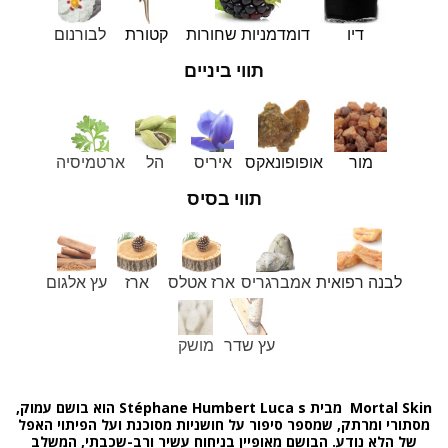
דיו
דומדמניות שחורות
קטורת
לבורנום
תווי ביניים
מור
אופופונאקס
איריס
הל
ארטמיסיה
תווי בסיס
לבנה רפואית
אמברגריס
ארז אטלס
ארז
עץ אלגום
עץ שדר
מושק
Mortal Skin
מבית
s
Stéphane Humbert Luca
הוא בושם עמוק,
מסתורי ומרתק, שמספר סיפור על חושניות מסוכנת ועל הפיתוי האפל
של הלא נודע. הבושם מאופיין בניחוח עשיר ורב-שכבתי, המשלב