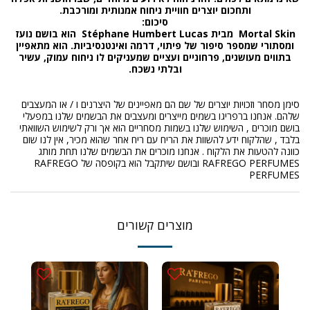
ותחכום יוצרים חוויית ניחוח אמנותית ומורכבת
.
סיכום
:
Mortal Skin
מבית
Stéphane Humbert Lucas
הוא בושם נועז
ומסתורי שמספר סיפור של פיתוי, דרמה ואינטנסיביות. הוא מתאפיין
בתווים מעושנים, פרחוניים ועציים שמעניקים לו ניחוח עמוק, עשיר
ובלתי נשכח
.
סימן מסחר וזכויות יוצרים של שם הם מאפיינים של היצרנים ו / או המעצבים
שלהם. אנחנו ברפריגו בשמים מייצרים ומעצבים את הבשמים שלנו במפעלי
בושם מוכרים , השימוש שלנו בשמות מסחריים הוא אך ורק לשימוש השוואתי
בלבד , שהלקוח ידע להשוות את הריח עם ריח אחר שהוא מכיר, אין לנו שום
כוונה להטעות את הלקוח . אנחנו מוכרים את הבשמים שלנו תחת מותג
RAFREGO PERFUMES ובושם שיתקבל הוא בקופסה של RAFREGO
PERFUMES
מוצרים קשורים