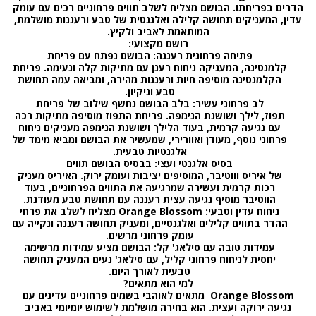
הדרים בפריחתו. הבושם מצליח לשלב תווים פרחוניים רכים עם עומק
עדין, המעניקים תחושה קלילה ואלגנטית של טבע ורעננות מושלמת,
המותאמת לאביב ולקיץ
.
רושם מקצועי
:
פתיחה פרחונית רעננה
:
הבושם נפתח עם
פריחת
קלמנטינה
,
המעניקה ניחוח רענן עם מתיקות קלה ונעימה. פריחת
הקלמנטינה מוסיפה חיות ורעננות מהירה, ומביאה עמה תחושת
טבע וניקיון
.
לב פרחוני עשיר
:
בלב הבושם נחשף שילוב של
פריחת
תפוז
,
לילך
ושושנת הנימפה
.
פריחת התפוז מוסיפה מתיקות רכה
עם נגיעה קרמית, בעוד הלילך ושושנת הנימפה מעניקים ניחוח
פרחוני נוסף, מעודן ואוורירי, שמעשיר את הבושם ומביא מימד של
אלגנטיות טבעית
.
בסיס אלגנטי ועצי
:
בבסיס הבושם תווים
של
איריס
וווטיבר
,
המוסיפים יציבות ועומק ירוק. האיריס מעניק
רכות קרמית ועשירה שמרגיעה את התווים הפרחוניים, בעוד
הווטיבר מוסיף נגיעה עצית רעננה עם תחושת טבע מעודנת
.
ניחוח עדין וטבעי
: Orange Blossom
מצליח לשלב את פרחי
ההדר בתווים קלילים ואלגנטיים, ומעניק תחושה רעננה ונקייה עם
עומק פרחוני מרשים
.
עמידות טובה עם סילאג' קל
:
הבושם מציע עמידות מרשימה
יחסית לניחוח פרחוני קליל, עם סילאג' נעים המעניק תחושה
טבעית לאורך היום
.
למי הוא מתאים
?
Orange Blossom
מתאים לאוהבי בשמים פרחוניים עדינים עם
נגיעה ירוקה ועצית. הוא בחירה מושלמת לשימוש יומיומי באביב