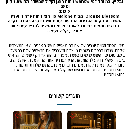
ובקיץ, במיוחד למי שמחפש ניחוח רענן וקליל שמשדר תחושת ניקיון
ונועם
.
סיכום
:
Orange Blossom
מבית
Jo Malone
הוא ניחוח פרחוני ועדין,
המשדר את קסם הפריחה הטבעית עם תחושת יוקרה רעננה ונקייה.
הבושם מתאים במיוחד לאוהבי פרחים ומצליח להביא עמו ניחוח
אוורירי, קליל ועמיד
.
סימן מסחר וזכויות יוצרים של שם הם מאפיינים של היצרנים ו / או המעצבים
שלהם. אנחנו ברפריגו בשמים מייצרים ומעצבים את הבשמים שלנו במפעלי
בושם מוכרים , השימוש שלנו בשמות מסחריים הוא אך ורק לשימוש השוואתי
בלבד , שהלקוח ידע להשוות את הריח עם ריח אחר שהוא מכיר, אין לנו שום
כוונה להטעות את הלקוח . אנחנו מוכרים את הבשמים שלנו תחת מותג
RAFREGO PERFUMES ובושם שיתקבל הוא בקופסה של RAFREGO
PERFUMES
מוצרים קשורים