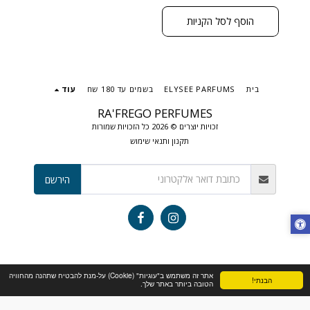
תווים מתובלים, פרחוניים
ובסיס עמוק וחושני ניחוח
הוסף לסל הקניות
שנוכחותו מורגשת ומככבת
בכל חדר. גודל: 50 מ"ל בריכוז :
EXTRACT DE PARFUM
בית
ELYSEE PARFUMS
בשמים עד 180 שח
עוד
RA'FREGO PERFUMES
זכויות יוצרים © 2026 כל הזכויות שמורות
תקנון ותנאי שימוש
הירשם
אתר זה משתמש ב"עוגיות" (Cookie) על-מנת להבטיח שתהנה מהחוויה
הבנתי!
הטובה ביותר באתר שלך.