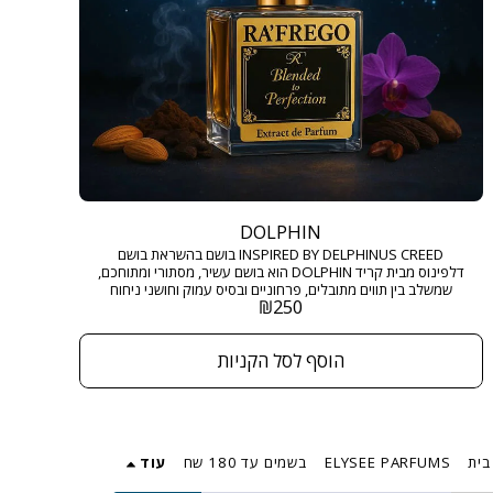
DOLPHIN
INSPIRED BY DELPHINUS CREED בושם בהשראת בושם
דלפינוס מבית קריד DOLPHIN הוא בושם עשיר, מסתורי ומתוחכם,
שמשלב בין תווים מתובלים, פרחוניים ובסיס עמוק וחושני ניחוח
₪
250
שנוכחותו מורגשת ומככבת בכל חדר. גודל: 50 מ"ל בריכוז :
EXTRACT DE PARFUM
הוסף לסל הקניות
בית
ELYSEE PARFUMS
בשמים עד 180 שח
עוד