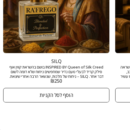
SILQ
INSPIRED  בושם בהשראה
INSPIRED BY Queen of Silk Creed בושם בהשראת קווין אוף
ב,
סילק קריד לבעלי טעם נדיר שמחפשים ניחוח שלא דומה לשום
 עשיר
דבר אחר. SILQ – ניחוח של מלכות, שנשאר הרבה אחרי שיצאת.
₪
250
חוח
מגיע בגודל 50 מ"ל ובריכוז EXTRACT DE PARFUM
מק,
ומבטיח להשאיר חותם מתמשך בכל מקום שאליו תגיעו. גודל: 50
הוסף לסל הקניות