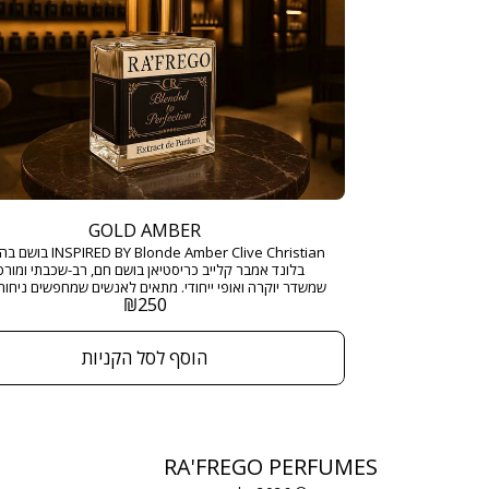
GOLD AMBER
BY Blonde Amber Clive Christian
בלונד אמבר קלייב כריסטיאן בושם חם, רב-שכבתי ומורכ
שמשדר יוקרה ואופי ייחודי. מתאים לאנשים שמחפשים ניחוח
₪
250
שמתאים לאירועים מיוחדים או לערבים בלתי נשכחים. ני
יוקרתי ומרתק שמאזן בצורה מושלמת בין חום, מתיקות ועו
הוסף לסל הקניות
מ"ל בריכוז : EXTRACT DE PARFUM
RA'FREGO PERFUMES