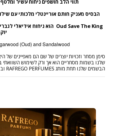
תווי הלב חושפים ניחוח עשיר ומלטף 
הבסיס מעניק חותם אוריינטלי מלכותי עם שילו
Oud Save The King
הוא ניחוח אידיאלי לגבר
יוק
Top notes are Earl Grey Tea and Bergamot; middle notes are Suede and Orris; base notes are Agarwood (Oud) and Sandalwood.
סימן מסחר וזכויות יוצרים של שם הם מאפיינים של ה
שלנו בשמות מסחריים הוא אך ורק לשימוש השוואתי בלב
הבשמים שלנו תחת מותג RAFREGO PERFUMES ובושם שיתקבל הוא בקופסה של RAFREGO PERFUMES